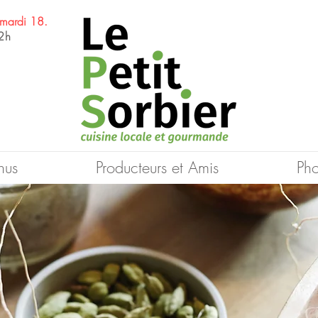
 mardi 18.
2h
.
nus
Producteurs et Amis
Pho