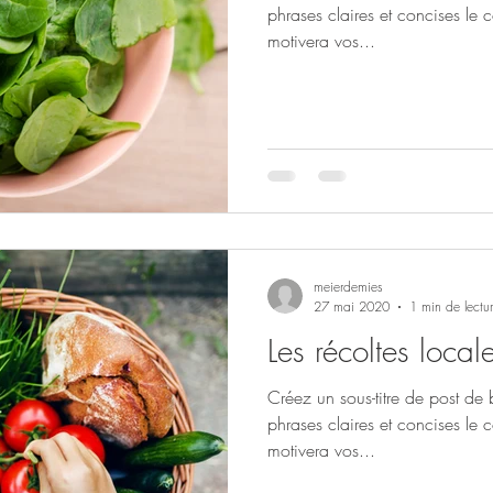
phrases claires et concises le 
motivera vos...
meierdemies
27 mai 2020
1 min de lectu
Les récoltes local
Créez un sous-titre de post de
phrases claires et concises le 
motivera vos...