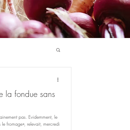
e la fondue sans
rtainement pas. Evidemment, le
s le fromage», relevait, mercredi