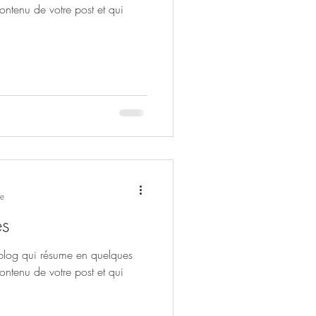
contenu de votre post et qui
re
es
 blog qui résume en quelques
contenu de votre post et qui