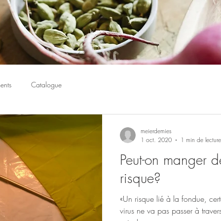
ents
Catalogue
meierdemies
1 oct. 2020
1 min de lecture
Peut-on manger d
risque?
«Un risque lié à la fondue, ce
virus ne va pas passer à traver