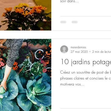
soir dans...
meierdemies
27 mai 2020
2 min de lectu
10 jardins potage
Créez un sous-titre de post de
phrases claires et concises le 
motivera vos...